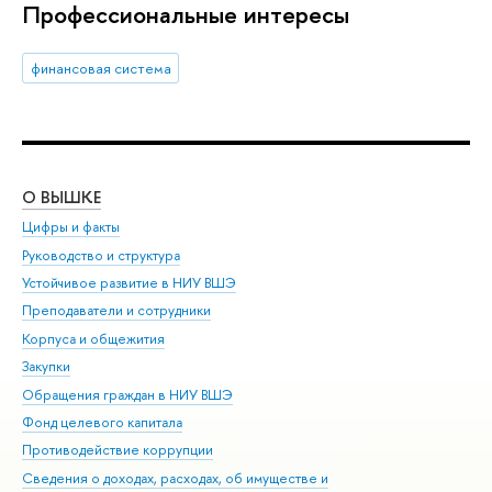
Профессиональные интересы
финансовая система
О ВЫШКЕ
ОБ
Цифры и факты
Ли
Руководство и структура
Дов
Устойчивое развитие в НИУ ВШЭ
Ол
Преподаватели и сотрудники
При
Корпуса и общежития
Вы
Закупки
При
Обращения граждан в НИУ ВШЭ
Ас
Фонд целевого капитала
До
Противодействие коррупции
Цен
Сведения о доходах, расходах, об имуществе и
Би