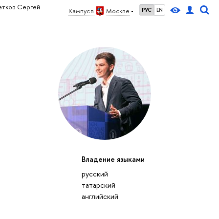
етков Сергей
Кампус в
Москве
РУС
EN
Владение языками
русский
татарский
английский