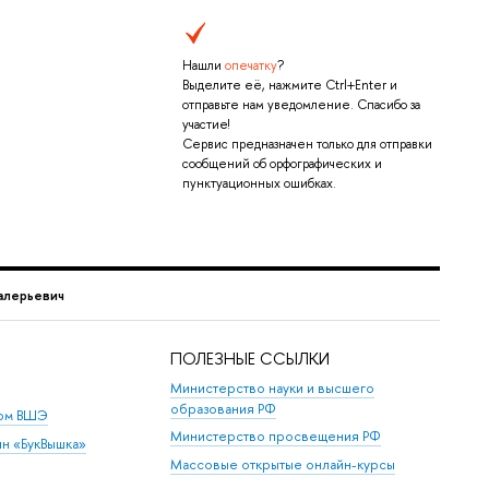
Нашли
опечатку
?
Выделите её, нажмите Ctrl+Enter и
отправьте нам уведомление. Спасибо за
участие!
Сервис предназначен только для отправки
сообщений об орфографических и
пунктуационных ошибках.
алерьевич
ПОЛЕЗНЫЕ ССЫЛКИ
Министерство науки и высшего
образования РФ
дом ВШЭ
Министерство просвещения РФ
ин «БукВышка»
Массовые открытые онлайн-курсы