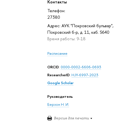
Контакты
Телефон:
27380
Адрес: АУК "Покровский бульвар",
Покровский б-р, д. 11, каб. S640
Время работы: 9-18
Расписание
ORCID
:
0000-0002-6606-0693
ResearcherID
:
HJY-6997-2023
Google Scholar
Руководитель
Берзон Н. И.
Версия для печати