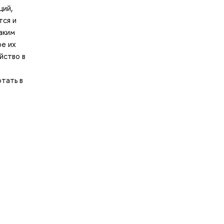
ций,
тся и
аким
ре их
йство в
тать в