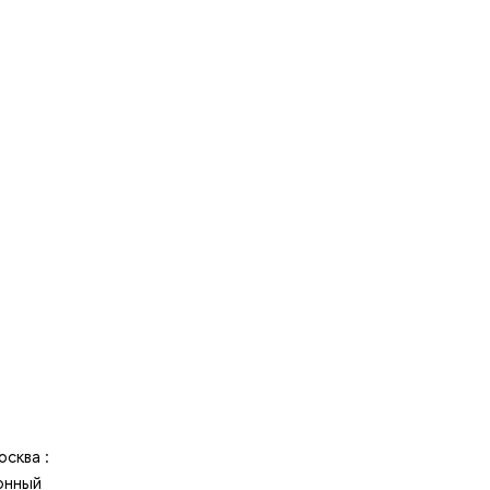
осква :
онный