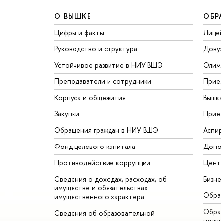
О ВЫШКЕ
ОБР
Цифры и факты
Лице
Руководство и структура
Дову
Устойчивое развитие в НИУ ВШЭ
Олим
Преподаватели и сотрудники
Прие
Корпуса и общежития
Вышк
Закупки
Прие
Обращения граждан в НИУ ВШЭ
Аспи
Фонд целевого капитала
Допо
Противодействие коррупции
Цент
Сведения о доходах, расходах, об
Бизн
имуществе и обязательствах
Обра
имущественного характера
Обрат
Сведения об образовательной
полу