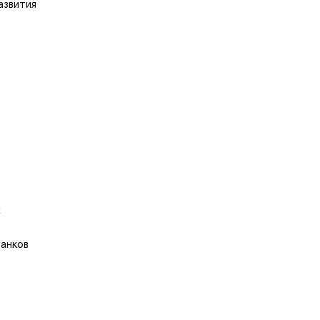
азвития
х
банков