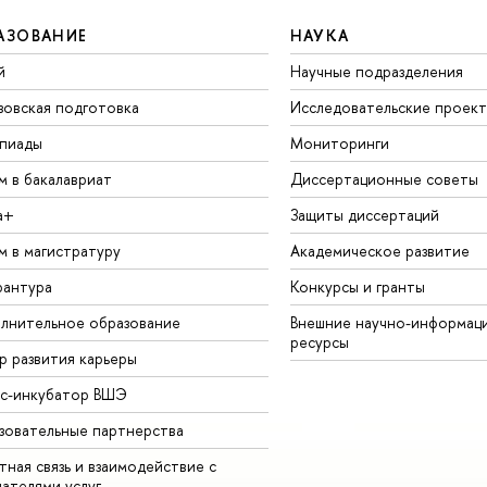
АЗОВАНИЕ
НАУКА
й
Научные подразделения
зовская подготовка
Исследовательские проек
пиады
Мониторинги
м в бакалавриат
Диссертационные советы
а+
Защиты диссертаций
м в магистратуру
Академическое развитие
рантура
Конкурсы и гранты
лнительное образование
Внешние научно-информац
ресурсы
р развития карьеры
ес-инкубатор ВШЭ
зовательные партнерства
ная связь и взаимодействие с
чателями услуг