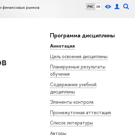
и финансовых рынков
РУС
EN
Программа дисциплины
Аннотация
Цель освоения дисциплины
ов
Планируемые результаты
обучения
Содержание учебной
дисциплины
Элементы контроля
Промежуточная аттестация
Список литературы
Авторы