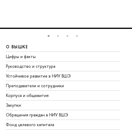
О ВЫШКЕ
О
Цифры и факты
Ли
Руководство и структура
До
Устойчивое развитие в НИУ ВШЭ
Ол
Преподаватели и сотрудники
Пр
Корпуса и общежития
Вы
Закупки
Пр
Обращения граждан в НИУ ВШЭ
Ас
Фонд целевого капитала
До