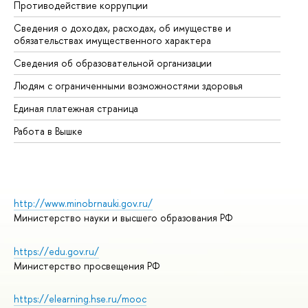
Противодействие коррупции
Це
Сведения о доходах, расходах, об имуществе и
Би
обязательствах имущественного характера
Об
Сведения об образовательной организации
Об
Людям с ограниченными возможностями здоровья
Единая платежная страница
Работа в Вышке
http://www.minobrnauki.gov.ru/
Министерство науки и высшего образования РФ
https://edu.gov.ru/
Министерство просвещения РФ
https://elearning.hse.ru/mooc