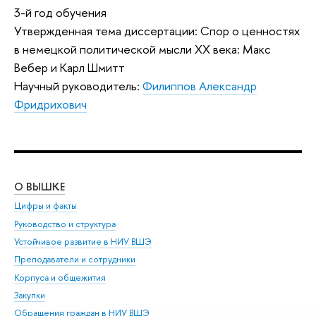
3-й год обучения
Утвержденная тема диссертации: Спор о ценностях
в немецкой политической мысли XX века: Макс
Вебер и Карл Шмитт
Научный руководитель:
Филиппов Александр
Фридрихович
О ВЫШКЕ
ОБ
Цифры и факты
Ли
Руководство и структура
Дов
Устойчивое развитие в НИУ ВШЭ
Ол
Преподаватели и сотрудники
При
Корпуса и общежития
Вы
Закупки
При
Обращения граждан в НИУ ВШЭ
Ас