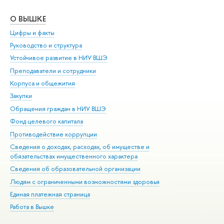
О ВЫШКЕ
ОБ
Цифры и факты
Ли
Руководство и структура
Дов
Устойчивое развитие в НИУ ВШЭ
Ол
Преподаватели и сотрудники
При
Корпуса и общежития
Вы
Закупки
При
Обращения граждан в НИУ ВШЭ
Ас
Фонд целевого капитала
До
Противодействие коррупции
Цен
Сведения о доходах, расходах, об имуществе и
Би
обязательствах имущественного характера
Об
Сведения об образовательной организации
Обр
Людям с ограниченными возможностями здоровья
Единая платежная страница
Работа в Вышке