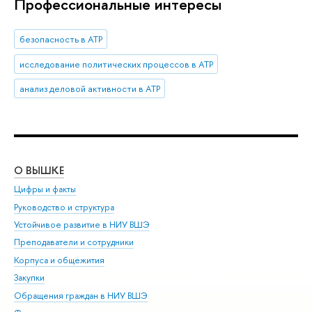
Профессиональные интересы
безопасность в АТР
исследование политических процессов в АТР
анализ деловой активности в АТР
О ВЫШКЕ
ОБ
Цифры и факты
Ли
Руководство и структура
Дов
Устойчивое развитие в НИУ ВШЭ
Ол
Преподаватели и сотрудники
При
Корпуса и общежития
Вы
Закупки
При
Обращения граждан в НИУ ВШЭ
Ас