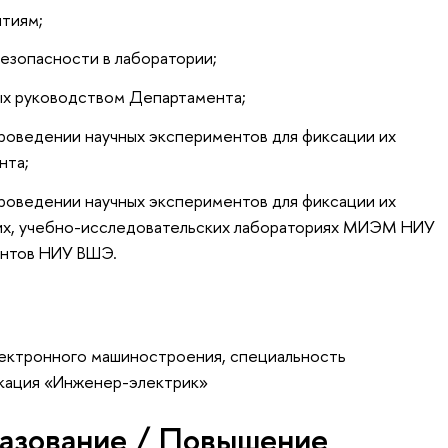
ятиям;
езопасности в лаборатории;
ых руководством Департамента;
роведении научных экспериментов для фиксации их
нта;
роведении научных экспериментов для фиксации их
ких, учебно-исследовательских лабораториях МИЭМ НИУ
ентов НИУ ВШЭ.
ектронного машиностроения, специальность
икация «Инженер-электрик»
азование / Повышение