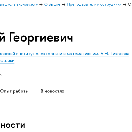
ая школа экономики»
О Вышке
Преподаватели и сотрудники
С
й Георгиевич
овский институт электроники и математики им. А.Н. Тихонова
 физики
.
Опыт работы
В новостях
нности