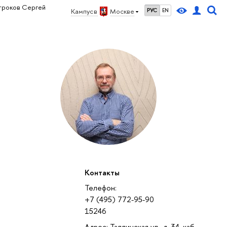
троков Сергей
Кампус в
Москве
РУС
EN
Контакты
Телефон:
+7 (495) 772-95-90
15246
Адрес: Таллинская ул., д. 34, каб.