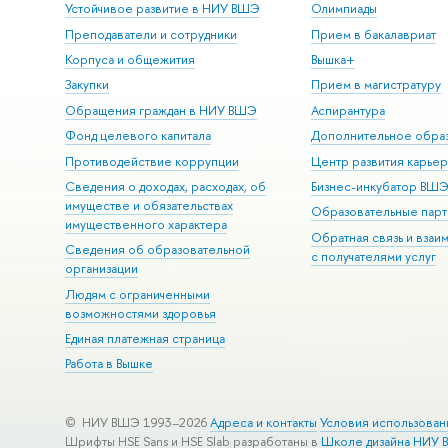
Устойчивое развитие в НИУ ВШЭ
Олимпиады
Преподаватели и сотрудники
Прием в бакалавриат
Корпуса и общежития
Вышка+
Закупки
Прием в магистратуру
Обращения граждан в НИУ ВШЭ
Аспирантура
Фонд целевого капитала
Дополнительное обра
Противодействие коррупции
Центр развития карье
Сведения о доходах, расходах, об
Бизнес-инкубатор ВШ
имуществе и обязательствах
Образовательные парт
имущественного характера
Обратная связь и взаи
Сведения об образовательной
с получателями услуг
организации
Людям с ограниченными
возможностями здоровья
Единая платежная страница
Работа в Вышке
© НИУ ВШЭ 1993–2026
Адреса и контакты
Условия использован
Шрифты HSE Sans и HSE Slab разработаны в
Школе дизайна НИУ