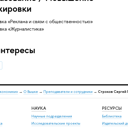
жировки
вка «Реклама и связи с общественностью»
вка «Журналистика»
интересы
а
экономики»
→
О Вышке
→
Преподаватели и сотрудники
→
Строков Сергей 
НАУКА
РЕСУРСЫ
Научные подразделения
Библиотека
ка
Исследовательские проекты
Издательский 