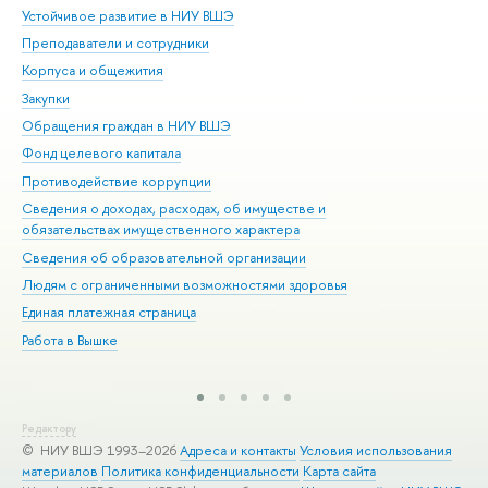
Устойчивое развитие в НИУ ВШЭ
Ол
Преподаватели и сотрудники
При
Корпуса и общежития
Вы
Закупки
При
Обращения граждан в НИУ ВШЭ
Ас
Фонд целевого капитала
До
Противодействие коррупции
Цен
Сведения о доходах, расходах, об имуществе и
Би
обязательствах имущественного характера
Об
Сведения об образовательной организации
Обр
Людям с ограниченными возможностями здоровья
Единая платежная страница
Работа в Вышке
Редактору
© НИУ ВШЭ 1993–2026
Адреса и контакты
Условия использования
материалов
Политика конфиденциальности
Карта сайта