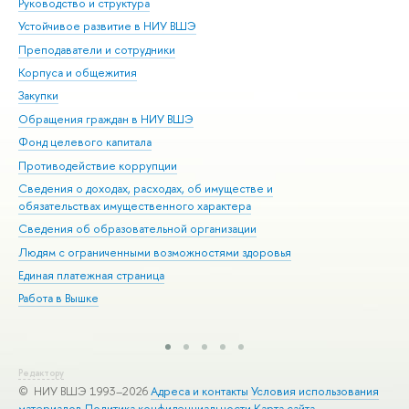
Руководство и структура
Дов
Устойчивое развитие в НИУ ВШЭ
Ол
Преподаватели и сотрудники
При
Корпуса и общежития
Вы
Закупки
При
Обращения граждан в НИУ ВШЭ
Ас
Фонд целевого капитала
До
Противодействие коррупции
Цен
Сведения о доходах, расходах, об имуществе и
Би
обязательствах имущественного характера
Об
Сведения об образовательной организации
Обр
Людям с ограниченными возможностями здоровья
Единая платежная страница
Работа в Вышке
Редактору
© НИУ ВШЭ 1993–2026
Адреса и контакты
Условия использования
материалов
Политика конфиденциальности
Карта сайта