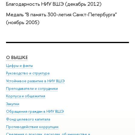
Благодарность НИУ ВШЭ (декабрь 2012)
Медаль "В память 300-летия Санкт-Петербурга"
(ноябрь 2005)
О ВЫШКЕ
ОБ
Цифры и факты
Ли
Руководство и структура
Дов
Устойчивое развитие в НИУ ВШЭ
Ол
Преподаватели и сотрудники
При
Корпуса и общежития
Вы
Закупки
При
Обращения граждан в НИУ ВШЭ
Ас
Фонд целевого капитала
До
Противодействие коррупции
Цен
Сведения о доходах, расходах, об имуществе и
Би