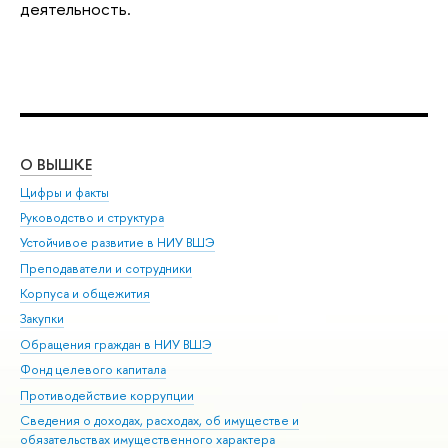
деятельность.
О ВЫШКЕ
ОБ
Цифры и факты
Ли
Руководство и структура
Дов
Устойчивое развитие в НИУ ВШЭ
Ол
Преподаватели и сотрудники
При
Корпуса и общежития
Вы
Закупки
При
Обращения граждан в НИУ ВШЭ
Ас
Фонд целевого капитала
До
Противодействие коррупции
Цен
Сведения о доходах, расходах, об имуществе и
Би
обязательствах имущественного характера
Об