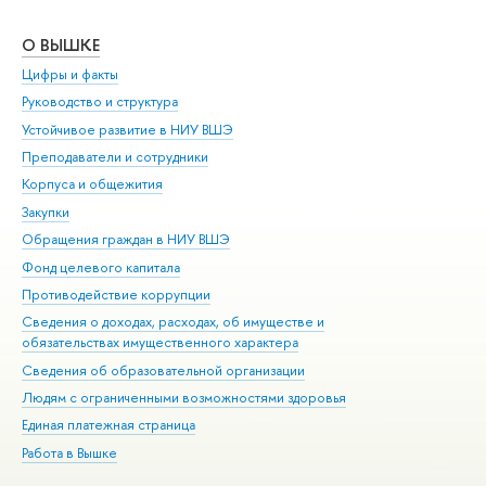
О ВЫШКЕ
ОБ
Цифры и факты
Ли
Руководство и структура
Дов
Устойчивое развитие в НИУ ВШЭ
Ол
Преподаватели и сотрудники
При
Корпуса и общежития
Вы
Закупки
При
Обращения граждан в НИУ ВШЭ
Ас
Фонд целевого капитала
До
Противодействие коррупции
Цен
Сведения о доходах, расходах, об имуществе и
Би
обязательствах имущественного характера
Об
Сведения об образовательной организации
Обр
Людям с ограниченными возможностями здоровья
Единая платежная страница
Работа в Вышке