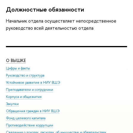
Должностные обязанности
Начальник отдела осуществляет непосредственное
руководство всей деятельностью отдела
О ВЫШКЕ
ОБ
Цифры и факты
Ли
Руководство и структура
Дов
Устойчивое развитие в НИУ ВШЭ
Ол
Преподаватели и сотрудники
При
Корпуса и общежития
Вы
Закупки
При
Обращения граждан в НИУ ВШЭ
Асп
Фонд целевого капитала
Доп
Противодействие коррупции
Цен
Сведения о доходах, расходах, об имуществе и обязательствах
Биз