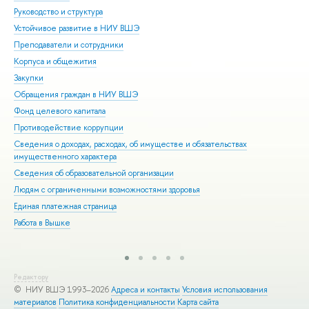
Руководство и структура
Дов
Устойчивое развитие в НИУ ВШЭ
Ол
Преподаватели и сотрудники
При
Корпуса и общежития
Вы
Закупки
При
Обращения граждан в НИУ ВШЭ
Асп
Фонд целевого капитала
Доп
Противодействие коррупции
Цен
Сведения о доходах, расходах, об имуществе и обязательствах
Биз
имущественного характера
Обр
Сведения об образовательной организации
Обр
Людям с ограниченными возможностями здоровья
Единая платежная страница
Работа в Вышке
Редактору
© НИУ ВШЭ 1993–2026
Адреса и контакты
Условия использования
материалов
Политика конфиденциальности
Карта сайта