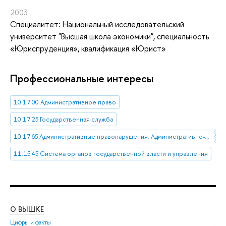
2003
Специалитет: Национальный исследовательский
университет "Высшая школа экономики", специальность
«Юриспруденция», квалификация «Юрист»
Профессиональные интересы
10.17.00 Административное право
10.17.25 Государственная служба
10.17.65 Административные правонарушения. Административно-правовая ответственность
11.15.45 Система органов государственной власти и управления
О ВЫШКЕ
ОБ
Цифры и факты
Ли