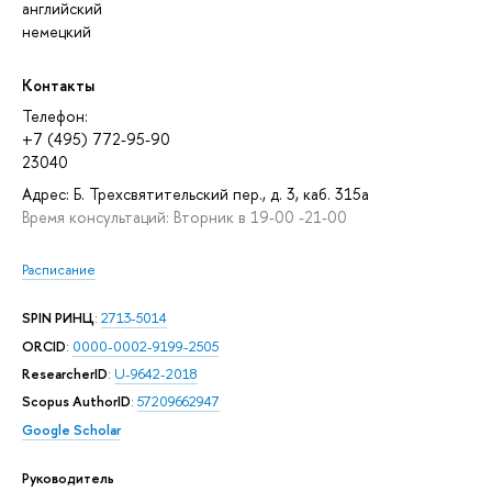
английский
немецкий
Контакты
Телефон:
+7 (495) 772-95-90
23040
Адрес: Б. Трехсвятительский пер., д. 3, каб. 315а
Время консультаций: Вторник в 19-00 -21-00
Расписание
SPIN РИНЦ
:
2713-5014
ORCID
:
0000-0002-9199-2505
ResearcherID
:
U-9642-2018
Scopus AuthorID
:
57209662947
Google Scholar
Руководитель