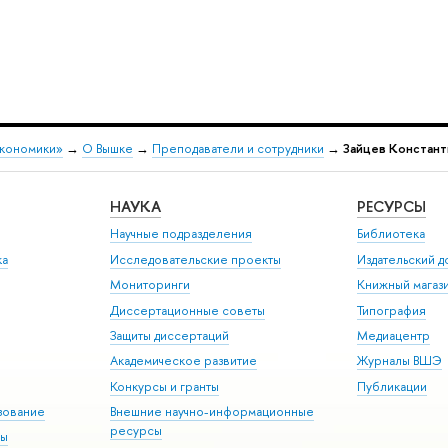
экономики»
→
О Вышке
→
Преподаватели и сотрудники
→
Зайцев Констант
НАУКА
РЕСУРСЫ
Научные подразделения
Библиотека
ка
Исследовательские проекты
Издательский 
Мониторинги
Книжный магаз
Диссертационные советы
Типография
Защиты диссертаций
Медиацентр
Академическое развитие
Журналы ВШЭ
Конкурсы и гранты
Публикации
зование
Внешние научно-информационные
ресурсы
ры