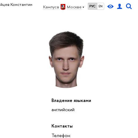
айцев Константин
Кампус в
Москве
РУС
EN
Владение языками
английский
Контакты
Телефон: