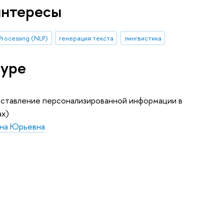
интересы
Processing (NLP)
генерация текста
лингвистика
туре
дставление персонализированной информации в
ах)
ана Юрьевна