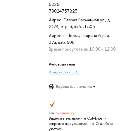
6226
79024737823
Адрес: Старая Басманная ул., д.
21/4, стр. 3, каб. Л-503
Адрес: г. Пермь, Гагарина б-р, д.
37а, каб. 506
Время присутствия: 10:00 - 12:00
Руководитель
Клышинский Э. С.
Версия для печати
Нашли
опечатку
?
Выделите её, нажмите Ctrl+Enter и
отправьте нам уведомление. Спасибо за
участие!