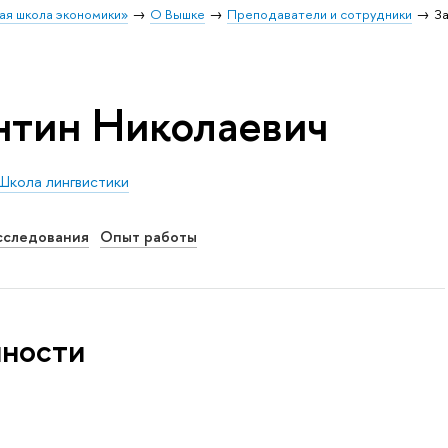
ая школа экономики»
О Вышке
Преподаватели и сотрудники
З
нтин Николаевич
Школа лингвистики
сследования
Опыт работы
нности