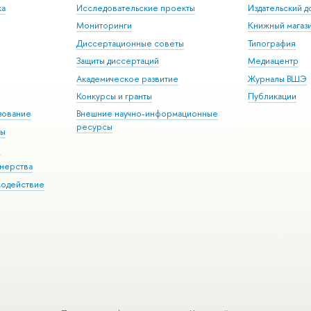
ка
Исследовательские проекты
Издательский 
Мониторинги
Книжный магаз
Диссертационные советы
Типография
Защиты диссертаций
Медиацентр
Академическое развитие
Журналы ВШЭ
Конкурсы и гранты
Публикации
зование
Внешние научно-информационные
ресурсы
ры
Э
нерства
модействие