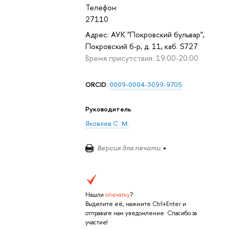
Телефон:
27110
Адрес: АУК "Покровский бульвар",
Покровский б-р, д. 11, каб. S727
Время присутствия: 19:00-20:00
ORCID
:
0009-0004-3099-9705
Руководитель
Яковлев С. М.
Версия для печати
Нашли
опечатку
?
Выделите её, нажмите Ctrl+Enter и
отправьте нам уведомление. Спасибо за
участие!