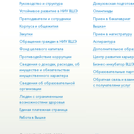
Руководство и структура
Довузовская подготов
Устойчивое развитие в НИУ ВШЭ
Олимпиады
Преподаватели и сотрудники
Прием в бакалавриат
Корпуса и общежития
Вышка+
Закупки
Прием в магистратуру
Обращения граждан в НИУ ВШЭ
Аспирантура
Фонд целевого капитала
Дополнительное обра
Противодействие коррупции
Центр развития карье
Сведения о доходах, расходах, об
Бизнес-инкубатор ВШ
имуществе и обязательствах
Образовательные парт
имущественного характера
Обратная связь и взаи
Сведения об образовательной
с получателями услуг
организации
Людям с ограниченными
возможностями здоровья
Единая платежная страница
Работа в Вышке