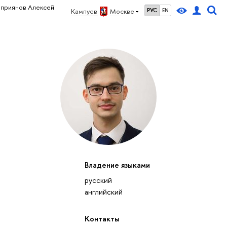
иприянов Алексей
Кампус в
Москве
РУС
EN
Владение языками
русский
английский
Контакты