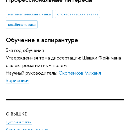
математическая физика
стохастический анализ
комбинаторика
Обучение в аспирантуре
3-й год обучения
Утвержденная тема диссертации: Шашки Фейнмана
с электромагнитным полем
Научный руководитель:
Скопенков Михаил
Борисович
О ВЫШКЕ
ОБ
Цифры и факты
Ли
Руководство и структура
Дов