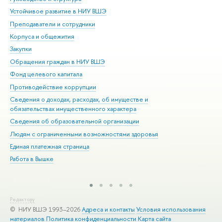
Устойчивое развитие в НИУ ВШЭ
Ол
Преподаватели и сотрудники
При
Корпуса и общежития
Вы
Закупки
При
Обращения граждан в НИУ ВШЭ
Ас
Фонд целевого капитала
До
Противодействие коррупции
Цен
Сведения о доходах, расходах, об имуществе и
Би
обязательствах имущественного характера
Об
Сведения об образовательной организации
Обр
Людям с ограниченными возможностями здоровья
Единая платежная страница
Работа в Вышке
Редактору
© НИУ ВШЭ 1993–2026
Адреса и контакты
Условия использования
материалов
Политика конфиденциальности
Карта сайта