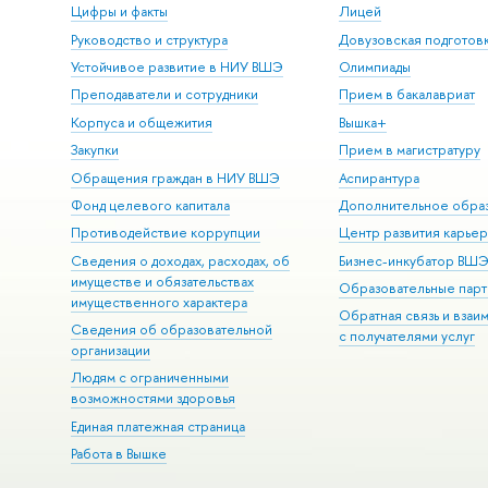
Цифры и факты
Лицей
Руководство и структура
Довузовская подготов
Устойчивое развитие в НИУ ВШЭ
Олимпиады
Преподаватели и сотрудники
Прием в бакалавриат
Корпуса и общежития
Вышка+
Закупки
Прием в магистратуру
Обращения граждан в НИУ ВШЭ
Аспирантура
Фонд целевого капитала
Дополнительное обра
Противодействие коррупции
Центр развития карье
Сведения о доходах, расходах, об
Бизнес-инкубатор ВШ
имуществе и обязательствах
Образовательные парт
имущественного характера
Обратная связь и взаи
Сведения об образовательной
с получателями услуг
организации
Людям с ограниченными
возможностями здоровья
Единая платежная страница
Работа в Вышке