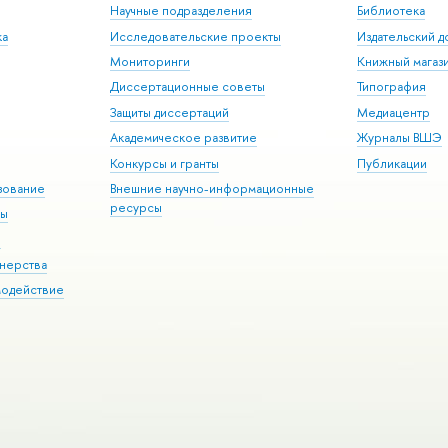
Научные подразделения
Библиотека
ка
Исследовательские проекты
Издательский 
Мониторинги
Книжный магаз
Диссертационные советы
Типография
Защиты диссертаций
Медиацентр
Академическое развитие
Журналы ВШЭ
Конкурсы и гранты
Публикации
зование
Внешние научно-информационные
ресурсы
ры
Э
нерства
модействие