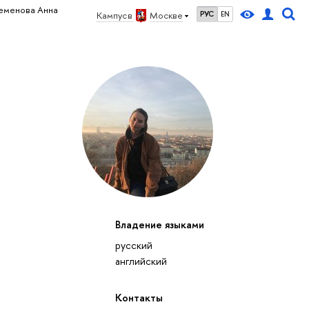
еменова Анна
Кампус в
Москве
РУС
EN
Владение языками
русский
английский
Контакты