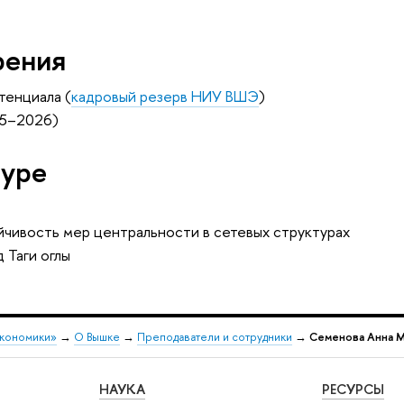
рения
тенциала (
кадровый резерв НИУ ВШЭ
)
25–2026)
туре
йчивость мер центральности в сетевых структурах
 Таги оглы
экономики»
→
О Вышке
→
Преподаватели и сотрудники
→
Семенова Анна 
НАУКА
РЕСУРСЫ