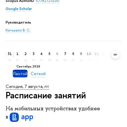
Scopus AuthorID
:
57781723100
Google Scholar
Руководитель
Катькало В. С.
31
1
2
3
4
5
6
7
8
9
10
11
12
13
14
пн
вт
ср
чт
пт
сб
вс
пн
вт
ср
чт
пт
сб
вс
пн
сентябрь 2026
Лентой
Сеткой
Сегодня, 7 августа, пт
Расписание занятий
На мобильных устройствах удобнее
в