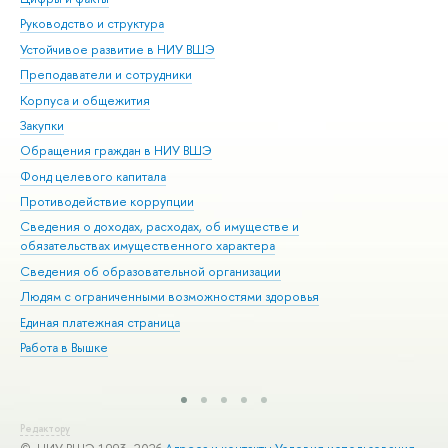
Руководство и структура
Дов
Устойчивое развитие в НИУ ВШЭ
Ол
Преподаватели и сотрудники
При
Корпуса и общежития
Вы
Закупки
При
Обращения граждан в НИУ ВШЭ
Ас
Фонд целевого капитала
До
Противодействие коррупции
Цен
Сведения о доходах, расходах, об имуществе и
Би
обязательствах имущественного характера
Об
Сведения об образовательной организации
Обр
Людям с ограниченными возможностями здоровья
Единая платежная страница
Работа в Вышке
Редактору