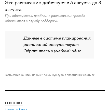
Это расписание действует c
3 августа
до
8
августа
При обнаружении проблем с расписанием просьба
обратиться
в службу поддержки
Данные в системе планирования
расписаний отсутствуют.
Обратитесь в учебный офис.
Расписание занятий по физической культуре в спортивных секциях
О ВЫШКЕ
ОБ
Цифры и факты
Ли