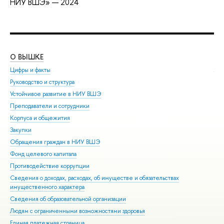
НИУ ВШЭ» — 2024
О ВЫШКЕ
ОБ
Цифры и факты
Ли
Руководство и структура
Дов
Устойчивое развитие в НИУ ВШЭ
Ол
Преподаватели и сотрудники
При
Корпуса и общежития
Вы
Закупки
При
Обращения граждан в НИУ ВШЭ
Асп
Фонд целевого капитала
Доп
Противодействие коррупции
Цен
Сведения о доходах, расходах, об имуществе и обязательствах
Биз
имущественного характера
Обр
Сведения об образовательной организации
Обр
Людям с ограниченными возможностями здоровья
Единая платежная страница