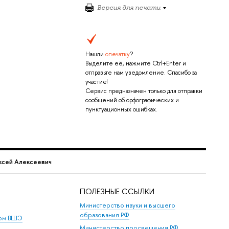
Версия для печати
Нашли
опечатку
?
Выделите её, нажмите Ctrl+Enter и
отправьте нам уведомление. Спасибо за
участие!
Сервис предназначен только для отправки
сообщений об орфографических и
пунктуационных ошибках.
ксей Алексеевич
ПОЛЕЗНЫЕ ССЫЛКИ
Министерство науки и высшего
образования РФ
дом ВШЭ
Министерство просвещения РФ