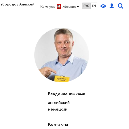
езбородов Алексей
Кампус в
Москве
РУС
EN
Владение языками
английский
немецкий
Контакты