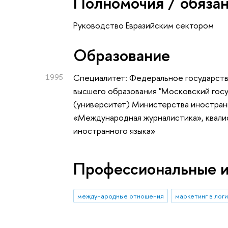
Полномочия / обяза
Руководство Евразийским сектором
Oбразование
1995
Специалитет: Федеральное государст
высшего образования "Московский го
(университет) Министерства иностран
«Международная журналистика», квал
иностранного языка»
Профессиональные 
международные отношения
маркетинг в лог