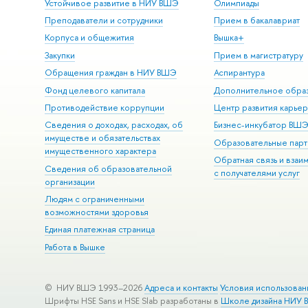
Устойчивое развитие в НИУ ВШЭ
Олимпиады
Преподаватели и сотрудники
Прием в бакалавриат
Корпуса и общежития
Вышка+
Закупки
Прием в магистратуру
Обращения граждан в НИУ ВШЭ
Аспирантура
Фонд целевого капитала
Дополнительное обра
Противодействие коррупции
Центр развития карье
Сведения о доходах, расходах, об
Бизнес-инкубатор ВШ
имуществе и обязательствах
Образовательные парт
имущественного характера
Обратная связь и взаи
Сведения об образовательной
с получателями услуг
организации
Людям с ограниченными
возможностями здоровья
Единая платежная страница
Работа в Вышке
© НИУ ВШЭ 1993–2026
Адреса и контакты
Условия использован
Шрифты HSE Sans и HSE Slab разработаны в
Школе дизайна НИУ