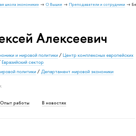
ая школа экономики»
О Вышке
Преподаватели и сотрудники
Б
ексей Алексеевич
номики и мировой политики
/
Центр комплексных европейских
/
Евразийский сектор
мировой политики
/
Департамент мировой экономики
.
Опыт работы
В новостях