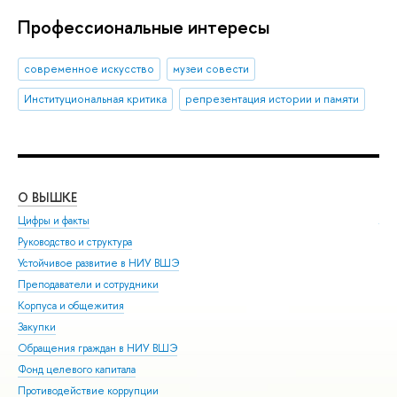
Профессиональные интересы
современное искусство
музеи совести
Институциональная критика
репрезентация истории и памяти
О ВЫШКЕ
ОБ
Цифры и факты
Ли
Руководство и структура
Дов
Устойчивое развитие в НИУ ВШЭ
Ол
Преподаватели и сотрудники
При
Корпуса и общежития
Вы
Закупки
При
Обращения граждан в НИУ ВШЭ
Асп
Фонд целевого капитала
Доп
Противодействие коррупции
Цен