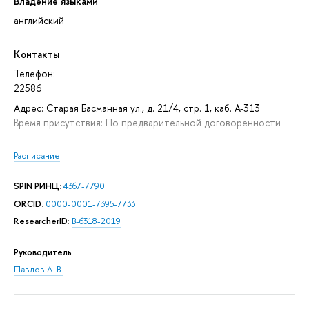
Владение языками
английский
Контакты
Телефон:
22586
Адрес: Старая Басманная ул., д. 21/4, стр. 1, каб. А-313
Время присутствия: По предварительной договоренности
Расписание
SPIN РИНЦ
:
4367-7790
ORCID
:
0000-0001-7395-7733
ResearcherID
:
B-6318-2019
Руководитель
Павлов А. В.