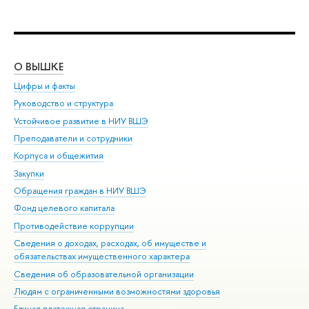
О ВЫШКЕ
ОБ
Цифры и факты
Ли
Руководство и структура
Дов
Устойчивое развитие в НИУ ВШЭ
Ол
Преподаватели и сотрудники
При
Корпуса и общежития
Вы
Закупки
При
Обращения граждан в НИУ ВШЭ
Ас
Фонд целевого капитала
До
Противодействие коррупции
Цен
Сведения о доходах, расходах, об имуществе и
Би
обязательствах имущественного характера
Об
Сведения об образовательной организации
Обр
Людям с ограниченными возможностями здоровья
Единая платежная страница