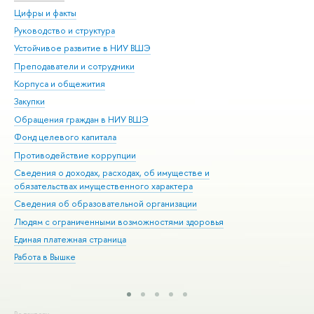
Цифры и факты
Ли
Руководство и структура
Дов
Устойчивое развитие в НИУ ВШЭ
Ол
Преподаватели и сотрудники
При
Корпуса и общежития
Вы
Закупки
При
Обращения граждан в НИУ ВШЭ
Ас
Фонд целевого капитала
До
Противодействие коррупции
Цен
Сведения о доходах, расходах, об имуществе и
Би
обязательствах имущественного характера
Об
Сведения об образовательной организации
Обр
Людям с ограниченными возможностями здоровья
Единая платежная страница
Работа в Вышке