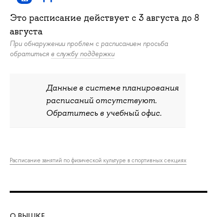
Это расписание действует c
3 августа
до
8
августа
При обнаружении проблем с расписанием просьба
обратиться
в службу поддержки
Данные в системе планирования
расписаний отсутствуют.
Обратитесь в учебный офис.
Расписание занятий по физической культуре в спортивных секциях
О ВЫШКЕ
ОБ