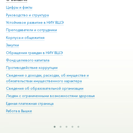
Цифры и факты
Ли
Руководство и структура
Дов
Устойчивое развитие в НИУ ВШЭ
Ол
Преподаватели и сотрудники
При
Корпуса и общежития
Вы
Закупки
При
Обращения граждан в НИУ ВШЭ
Ас
Фонд целевого капитала
До
Противодействие коррупции
Цен
Сведения о доходах, расходах, об имуществе и
Би
обязательствах имущественного характера
Об
Сведения об образовательной организации
Обр
Людям с ограниченными возможностями здоровья
Единая платежная страница
Работа в Вышке