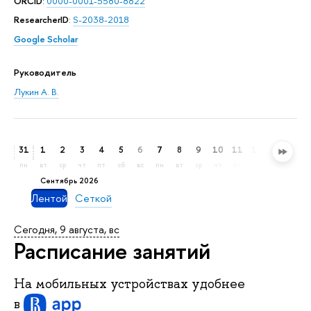
ORCID
:
0000-0001-5580-8822
ResearcherID
:
S-2038-2018
Google Scholar
Руководитель
Лукин А. В.
31
1
2
3
4
5
6
7
8
9
10
11
12
13
14
пн
вт
ср
чт
пт
сб
вс
пн
вт
ср
чт
пт
сб
вс
пн
сентябрь 2026
Лентой
Сеткой
Сегодня, 9 августа, вс
Расписание занятий
На мобильных устройствах удобнее
в