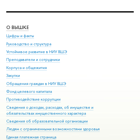
О ВЫШКЕ
ОБ
Цифры и факты
Ли
Руководство и структура
Дов
Устойчивое развитие в НИУ ВШЭ
Ол
Преподаватели и сотрудники
При
Корпуса и общежития
Вы
Закупки
При
Обращения граждан в НИУ ВШЭ
Ас
Фонд целевого капитала
До
Противодействие коррупции
Цен
Сведения о доходах, расходах, об имуществе и
Би
обязательствах имущественного характера
Об
Сведения об образовательной организации
Обр
Людям с ограниченными возможностями здоровья
Единая платежная страница