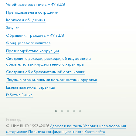
Устойчивое развитие в НИУ ВШЭ
Ол
Преподаватели и сотрудники
При
Корпуса и общежития
Вы
Закупки
При
Обращения граждан в НИУ ВШЭ
Ас
Фонд целевого капитала
До
Противодействие коррупции
Цен
Сведения о доходах, расходах, об имуществе и
Би
обязательствах имущественного характера
Об
Сведения об образовательной организации
Обр
Людям с ограниченными возможностями здоровья
Единая платежная страница
Работа в Вышке
Редактору
© НИУ ВШЭ 1993–2026
Адреса и контакты
Условия использования
материалов
Политика конфиденциальности
Карта сайта