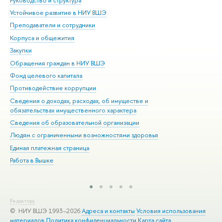
Руководство и структура
Дов
Устойчивое развитие в НИУ ВШЭ
Ол
Преподаватели и сотрудники
При
Корпуса и общежития
Вы
Закупки
При
Обращения граждан в НИУ ВШЭ
Ас
Фонд целевого капитала
До
Противодействие коррупции
Цен
Сведения о доходах, расходах, об имуществе и
Би
обязательствах имущественного характера
Об
Сведения об образовательной организации
Обр
Людям с ограниченными возможностями здоровья
Единая платежная страница
Работа в Вышке
Редактору
© НИУ ВШЭ 1993–2026
Адреса и контакты
Условия использования
материалов
Политика конфиденциальности
Карта сайта