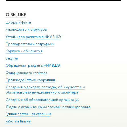
О ВЫШКЕ
ОБ
Цифры и факты
Ли
Руководство и структура
Дов
Устойчивое развитие в НИУ ВШЭ
Ол
Преподаватели и сотрудники
При
Корпуса и общежития
Вы
Закупки
При
Обращения граждан в НИУ ВШЭ
Ас
Фонд целевого капитала
До
Противодействие коррупции
Цен
Сведения о доходах, расходах, об имуществе и
Би
обязательствах имущественного характера
Об
Сведения об образовательной организации
Обр
Людям с ограниченными возможностями здоровья
Единая платежная страница
Работа в Вышке