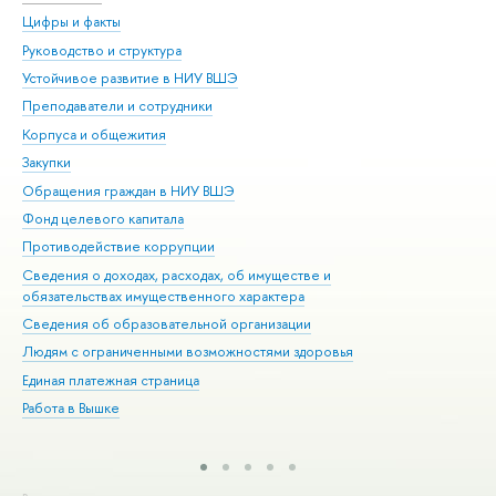
Цифры и факты
Ли
Руководство и структура
Дов
Устойчивое развитие в НИУ ВШЭ
Ол
Преподаватели и сотрудники
При
Корпуса и общежития
Вы
Закупки
При
Обращения граждан в НИУ ВШЭ
Ас
Фонд целевого капитала
До
Противодействие коррупции
Цен
Сведения о доходах, расходах, об имуществе и
Би
обязательствах имущественного характера
Об
Сведения об образовательной организации
Обр
Людям с ограниченными возможностями здоровья
Единая платежная страница
Работа в Вышке