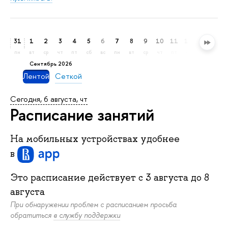
31
1
2
3
4
5
6
7
8
9
10
11
12
13
14
пн
вт
ср
чт
пт
сб
вс
пн
вт
ср
чт
пт
сб
вс
пн
сентябрь 2026
Лентой
Сеткой
Сегодня, 6 августа, чт
Расписание занятий
На мобильных устройствах удобнее
в
Это расписание действует c
3 августа
до
8
августа
При обнаружении проблем с расписанием просьба
обратиться
в службу поддержки