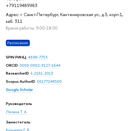
+79119489983
Адрес: г. Санкт-Петербург, Кантемировская ул., д.3, корп.1,
каб. 311
Время работы: 9:00-18:00
Расписание
SPIN РИНЦ
:
4698-7753
ORCID
:
0000-0002-9127-1644
ResearcherID
:
E-2161-2013
Scopus AuthorID
:
56177248500
Google Scholar
Руководитель
Лезина Т. А.
Заместитель
Кузьмина Е. В.