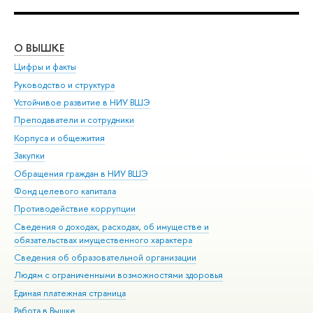
О ВЫШКЕ
ОБ
Цифры и факты
Ли
Руководство и структура
Дов
Устойчивое развитие в НИУ ВШЭ
Ол
Преподаватели и сотрудники
При
Корпуса и общежития
Вы
Закупки
При
Обращения граждан в НИУ ВШЭ
Ас
Фонд целевого капитала
До
Противодействие коррупции
Цен
Сведения о доходах, расходах, об имуществе и
Би
обязательствах имущественного характера
Об
Сведения об образовательной организации
Обр
Людям с ограниченными возможностями здоровья
Единая платежная страница
Работа в Вышке