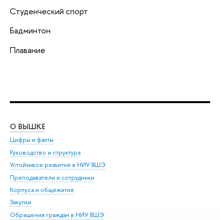
Студенческий спорт
Бадминтон
Плавание
О ВЫШКЕ
ОБ
Цифры и факты
Ли
Руководство и структура
Дов
Устойчивое развитие в НИУ ВШЭ
Ол
Преподаватели и сотрудники
При
Корпуса и общежития
Вы
Закупки
При
Обращения граждан в НИУ ВШЭ
Ас