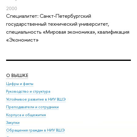
2000
Специалитет: Санкт-Петербургский
государственный технический университет,
специальность «Мировая экономика», квалификация
«Экономист»
О ВЫШКЕ
ОБ
Цифры и факты
Ли
Руководство и структура
Дов
Устойчивое развитие в НИУ ВШЭ
Ол
Преподаватели и сотрудники
При
Корпуса и общежития
Вы
Закупки
При
Обращения граждан в НИУ ВШЭ
Ас