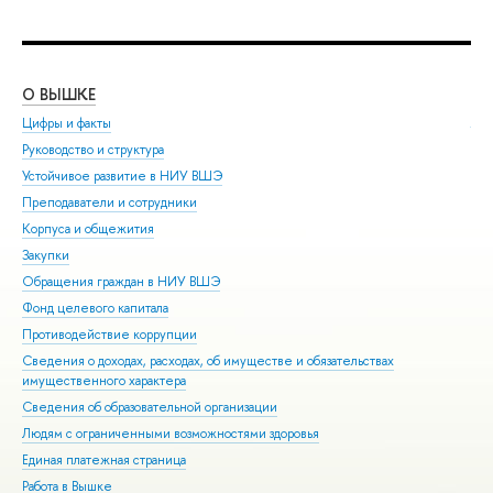
О ВЫШКЕ
ОБ
Цифры и факты
Ли
Руководство и структура
Дов
Устойчивое развитие в НИУ ВШЭ
Ол
Преподаватели и сотрудники
При
Корпуса и общежития
Вы
Закупки
При
Обращения граждан в НИУ ВШЭ
Асп
Фонд целевого капитала
Доп
Противодействие коррупции
Цен
Сведения о доходах, расходах, об имуществе и обязательствах
Биз
имущественного характера
Обр
Сведения об образовательной организации
Обр
Людям с ограниченными возможностями здоровья
Единая платежная страница
Работа в Вышке