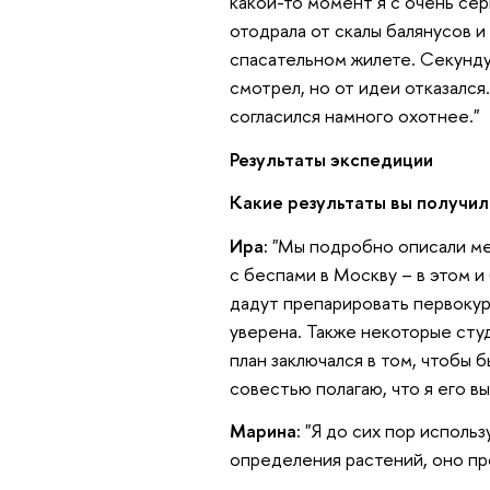
какой-то момент я с очень сер
отодрала от скалы балянусов и 
спасательном жилете. Секунду
смотрел, но от идеи отказался
согласился намного охотнее."
Результаты экспедиции
Какие результаты вы получил
Ира:
"Мы подробно описали мес
с беспами в Москву – в этом и
дадут препарировать первокурс
уверена. Также некоторые ст
план заключался в том, чтобы 
совестью полагаю, что я его вы
Марина:
"Я до сих пор исполь
определения растений, оно прос