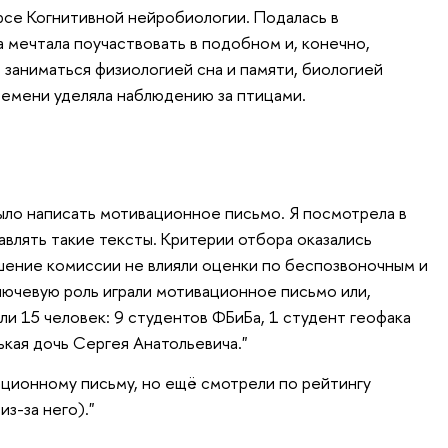
урсе Когнитивной нейробиологии. Подалась в
 мечтала поучаствовать в подобном и, конечно,
 заниматься физиологией сна и памяти, биологией
ремени уделяла наблюдению за птицами.
ыло написать мотивационное письмо. Я посмотрела в
авлять такие тексты. Критерии отбора оказались
решение комиссии не влияли оценки по беспозвоночным и
ключевую роль играли мотивационное письмо или,
али 15 человек: 9 студентов ФБиБа, 1 студент геофака
ькая дочь Сергея Анатольевича."
ционному письму, но ещё смотрели по рейтингу
из-за него)."