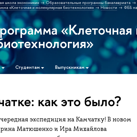
ая школа экономики»
Образовательные программы бакалавриата
мма «Клеточная и молекулярная биотехнология»
Новости
ФББ на
программа «Клеточная 
биотехнология»
м
Студентам
Выпускникам
атке: как это было?
очередная экспедиция на Камчатку! В новом
арина Матюшенко и Ира Михайлова