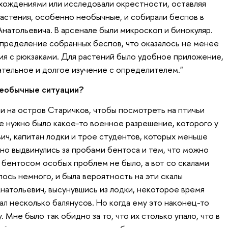
хождениями или исследовали окрестности, оставляя
астения, особенно необычные, и собирали беспов в
натольевича. В арсенале были микроскоп и бинокуляр.
пределение собранных беспов, что оказалось не менее
я с рюкзаками. Для растений было удобное приложение,
ательное и долгое изучение с определителем."
необычные ситуации?
ли на остров Старичков, чтобы посмотреть на птичьи
ве нужно было какое-то военное разрешение, которого у
ич, капитан лодки и трое студентов, которых меньше
жно выдвинулись за пробами бентоса и тем, что можно
 бентосом особых проблем не было, а вот со скалами
ось немного, и была вероятность на эти скалы
натольевич, высунувшись из лодки, некоторое время
ал несколько балянусов. Но когда ему это наконец-то
у. Мне было так обидно за то, что их столько упало, что в