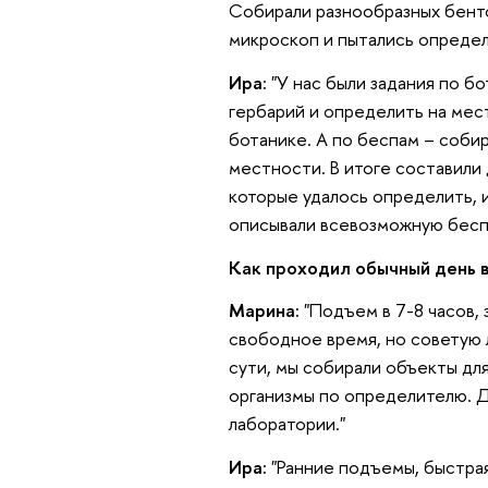
Собирали разнообразных бентос
микроскоп и пытались определи
Ира:
"У нас были задания по б
гербарий и определить на мес
ботанике. А по беспам – соби
местности. В итоге составили 
которые удалось определить, и
описывали всевозможную беспо
Как проходил обычный день 
Марина:
"Подъем в 7-8 часов, 
свободное время, но советую л
сути, мы собирали объекты для
организмы по определителю. 
лаборатории."
Ира:
"Ранние подъемы, быстрая