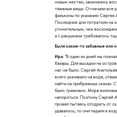
новым местам, занимались вос
тяжелые вещи. Отмечали все р
фальконы по указанию Сергея А
Последние дни потратили на о
утомительным, чем восхождени
а с ракушками требовалось тщ
Были какие-то забавные или 
Ира:
"В один из дней мы поеха
базары. Для высадки на остро
нас не было. Сергей Анатольев
всего укачивало на воде, отва
найти на прибрежных скалах. С
было тревожно. Море волновал
напороться. Поэтому Сергей А
провёл пытаясь отодрать от ск
удавалось, то они падали в вод