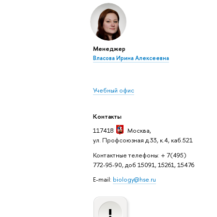
Менеджер
Власова Ирина Алексеевна
Учебный офис
Контакты
117418
Москва
,
ул. Профсоюзная д.33, к.4, каб.521
Контактные телефоны: + 7(495)
772-95-90, доб 15091, 15261, 15476
E-mail:
biology@hse.ru