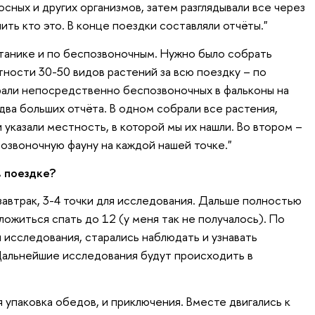
ных и других организмов, затем разглядывали все через
ть кто это. В конце поездки составляли отчёты."
отанике и по беспозвоночным. Нужно было собрать
тности 30-50 видов растений за всю поездку – по
рали непосредственно беспозвоночных в фальконы на
два больших отчёта. В одном собрали все растения,
 указали местность, в которой мы их нашли. Во втором –
звоночную фауну на каждой нашей точке."
в поездке?
завтрак, 3-4 точки для исследования. Дальше полностью
ожиться спать до 12 (у меня так не получалось). По
 исследования, старались наблюдать и узнавать
Дальнейшие исследования будут происходить в
 упаковка обедов, и приключения. Вместе двигались к