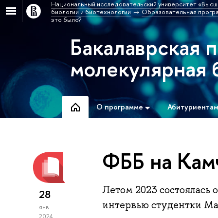
Национальный исследовательский университет «Высш
биологии и биотехнологии
Образовательная програ
это было?
Бакалаврская 
молекулярная 
О программе
Абитуриента
ФББ на Камч
Летом 2023 состоялась 
28
интервью студентки М
янв
2024