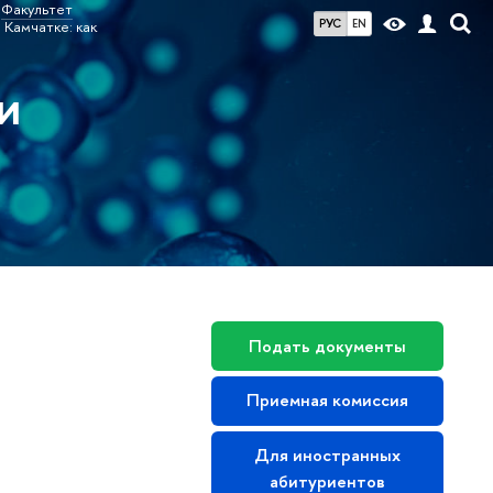
Факультет
РУС
EN
 Камчатке: как
и
Подать документы
Приемная комиссия
Для иностранных
абитуриентов