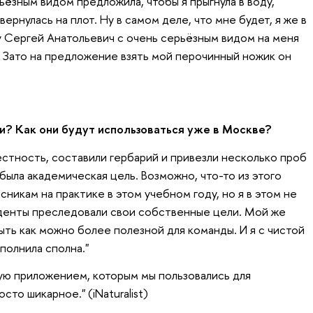
ьёзным видом предложила, чтобы я прыгнула в воду,
вернулась на плот. Ну в самом деле, что мне будет, я же в
 Сергей Анатольевич с очень серьёзным видом на меня
. Зато на предложение взять мой перочинный ножик он
и? Как они будут использоваться уже в Москве?
тность, составили гербарий и привезли несколько проб
 была академическая цель. Возможно, что-то из этого
никам на практике в этом учебном году, но я в этом не
уденты преследовали свои собственные цели. Мой же
быть как можно более полезной для команды. И я с чистой
полнила сполна."
зую приложением, которым мы пользовались для
то шикарное." (iNaturalist)