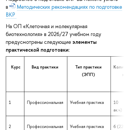
в
Методических рекомендациях по подготовке
ВКР
На ОП «Клеточная и молекулярная
биотехнология» в 2026/27 учебном году
предусмотрены следующие
элементы
практической подготовки
:
Курс
Вид практики
Тип практики
Количес
(ЭПП)
з.е.
1
Профессиональная
Учебная практика
10 (3
ак.ч)
2
Профессиональная
Учебная практика
6 (228 ак