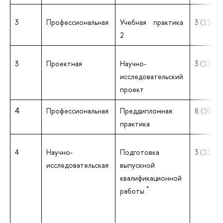
3
Профессиональная
Учебная практика
3 (114 ак
2
3
Проектная
Научно-
3 (114 ак
исследовательский
проект
4
Профессиональная
Преддипломная
8 (304 ак
практика
4
Научно-
Подготовка
3 (114 ак
исследовательская
выпускной
квалификационной
*
работы