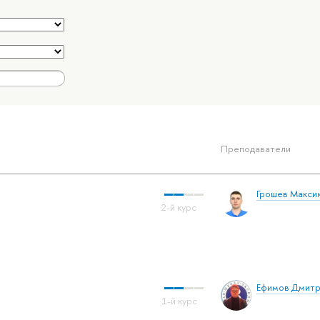
Преподаватели
Грошев Макси
Ефимов Дмитр