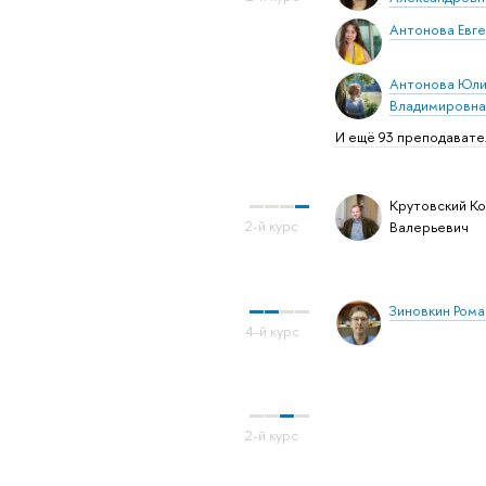
Антонова Евг
Антонова Юл
Владимировна
И ещё 93 преподавате
Крутовский К
Валерьевич
Зиновкин Ром