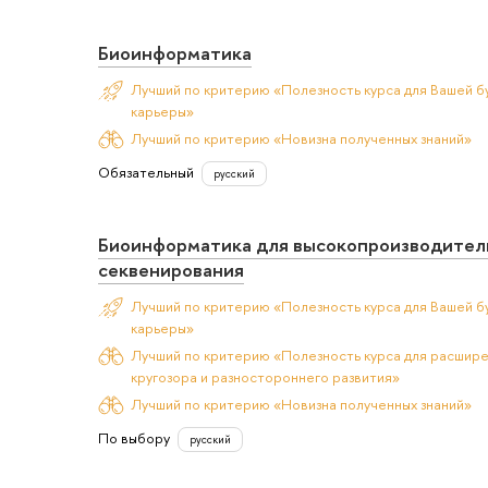
Биоинформатика
Лучший по критерию «Полезность курса для Вашей б
карьеры»
Лучший по критерию «Новизна полученных знаний»
Обязательный
русский
Биоинформатика для высокопроизводител
секвенирования
Лучший по критерию «Полезность курса для Вашей б
карьеры»
Лучший по критерию «Полезность курса для расшир
кругозора и разностороннего развития»
Лучший по критерию «Новизна полученных знаний»
По выбору
русский