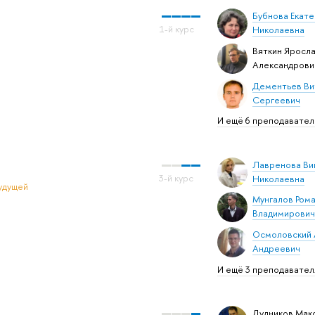
Бубнова Екат
Николаевна
Вяткин Яросл
Александрови
Дементьев Ви
Сергеевич
И ещё 6 преподавате
Лавренова Ви
Николаевна
удущей
Мунгалов Ром
Владимирович
Осмоловский 
Андреевич
И ещё 3 преподавател
Дудников Мак