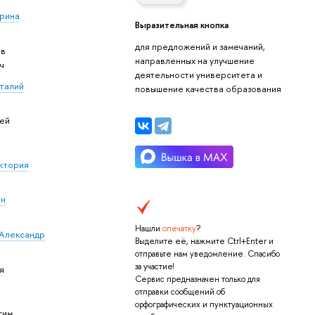
ерина
Выразительная кнопка
для предложений и замечаний,
ав
направленных на улучшение
ч
деятельности университета и
талий
повышение качества образования
лей
ктория
ан
Нашли
опечатку
?
Александр
Выделите её, нажмите Ctrl+Enter и
отправьте нам уведомление. Спасибо
за участие!
я
Сервис предназначен только для
отправки сообщений об
орфографических и пунктуационных
сим