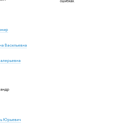
ошибках.
имир
на Васильевна
Валерьевна
сандр
рь Юрьевич