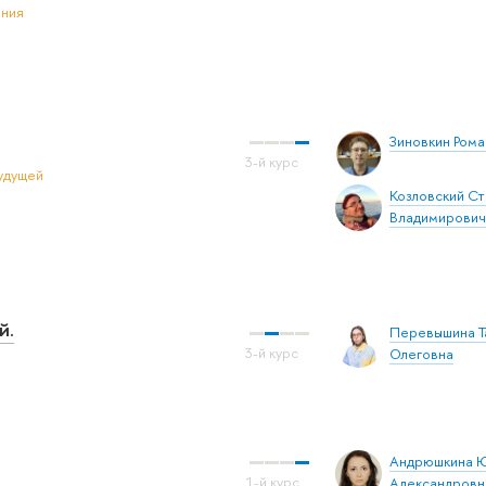
ения
Зиновкин Ром
удущей
Козловский С
Владимирович
й.
Перевышина Т
Олеговна
Андрюшкина 
Александровн