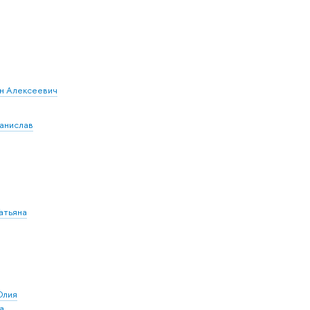
ан Алексеевич
танислав
атьяна
Юлия
а