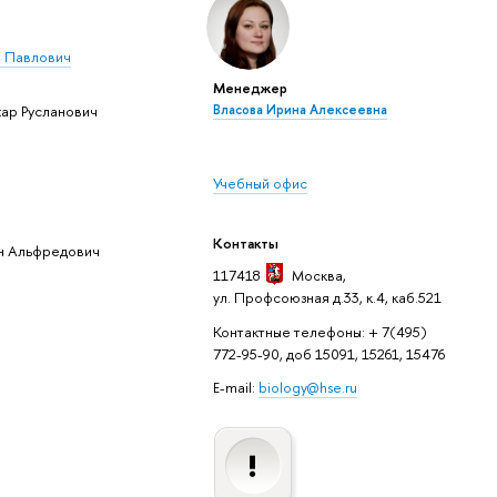
 Павлович
Менеджер
Власова Ирина Алексеевна
ар Русланович
Учебный офис
Контакты
н Альфредович
117418
Москва
,
ул. Профсоюзная д.33, к.4, каб.521
Контактные телефоны: + 7(495)
772-95-90, доб 15091, 15261, 15476
E-mail:
biology@hse.ru