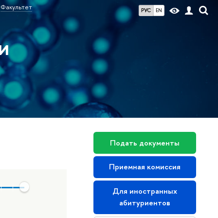
Факультет
РУС
EN
и
Подать документы
Приемная комиссия
Для иностранных
абитуриентов