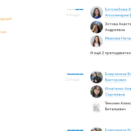
Боголюбова-К
Аполлинария 
удущей
Зотова Анаст
Андреевна
ения
Иванова Ната
И ещё 2 преподавател
Боярченков В
Викторович
Игнатенко Ан
Сергеевна
Тимонин Алек
Витальевич
Боярченков В