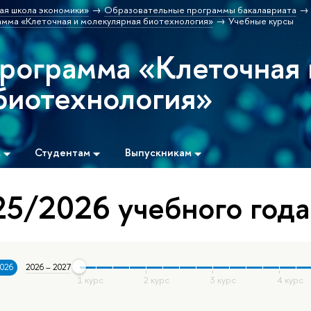
ая школа экономики»
Образовательные программы бакалавриата
мма «Клеточная и молекулярная биотехнология»
Учебные курсы
программа «Клеточная 
биотехнология»
м
Студентам
Выпускникам
5/2026 учебного года
2026
2026 – 2027