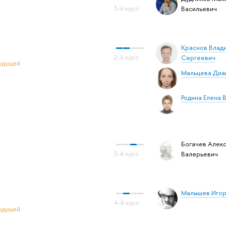
Васильевич
Краснов Влад
Сергеевич
удущей
Мальцева Диа
Родина Елена 
Богачев Алек
Валерьевич
Малышев Иго
удущей