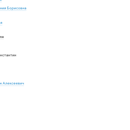
ения Борисовна
ия
ля
онстантин
ан Алексеевич