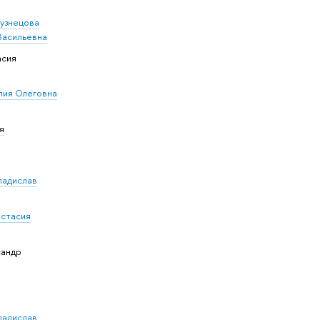
узнецова
Васильевна
асия
лия Олеговна
я
ладислав
астасия
сандр
ладислав