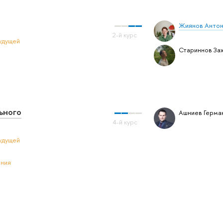
Жиянов Антон
удущей
Стариннов Зах
ьного
Ашниев Герма
удущей
ения