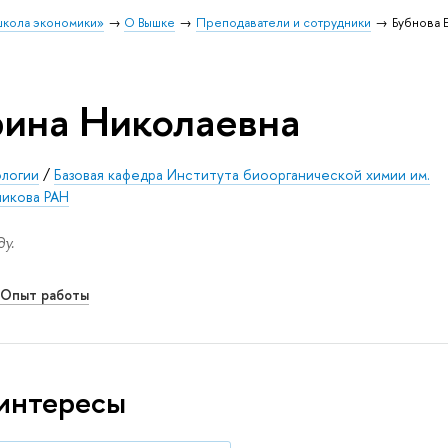
школа экономики»
О Вышке
Преподаватели и сотрудники
Бубнова 
рина Николаевна
ологии
/
Базовая кафедра Института биоорганической химии им.
никова РАН
у.
Опыт работы
интересы