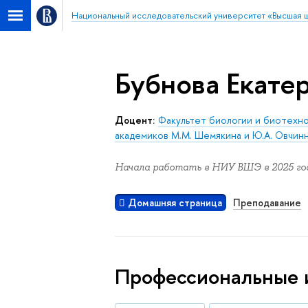
Национальный исследовательский университет «Высшая 
Бубнова Екате
Доцент:
Факультет биологии и биотехн
академиков М.М. Шемякина и Ю.А. Овчин
Начала работать в НИУ ВШЭ в 2025 год
Домашняя страница
Преподавание
Профессиональные 