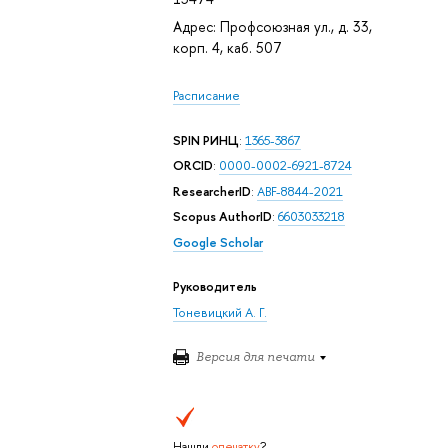
Адрес: Профсоюзная ул., д. 33,
корп. 4, каб. 507
Расписание
SPIN РИНЦ
:
1365-3867
ORCID
:
0000-0002-6921-8724
ResearcherID
:
ABF-8844-2021
Scopus AuthorID
:
6603033218
Google Scholar
Руководитель
Тоневицкий А. Г.
Версия для печати
Нашли
опечатку
?