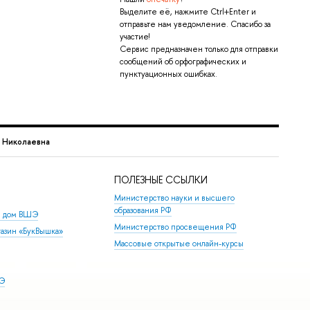
Выделите её, нажмите Ctrl+Enter и
отправьте нам уведомление. Спасибо за
участие!
Сервис предназначен только для отправки
сообщений об орфографических и
пунктуационных ошибках.
а Николаевна
ПОЛЕЗНЫЕ ССЫЛКИ
Министерство науки и высшего
образования РФ
й дом ВШЭ
Министерство просвещения РФ
азин «БукВышка»
Массовые открытые онлайн-курсы
ШЭ