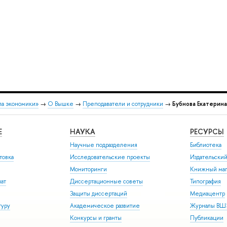
ла экономики»
→
О Вышке
→
Преподаватели и сотрудники
→
Бубнова Екатерин
Е
НАУКА
РЕСУРСЫ
Научные подразделения
Библиотека
товка
Исследовательские проекты
Издательски
Мониторинги
Книжный маг
иат
Диссертационные советы
Типография
Защиты диссертаций
Медиацентр
туру
Академическое развитие
Журналы В
Конкурсы и гранты
Публикации