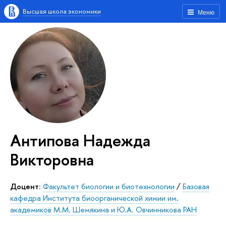
Высшая школа экономики
Меню
Антипова Надежда
Викторовна
Доцент:
Факультет биологии и биотехнологии
/
Базовая
кафедра Института биоорганической химии им.
академиков М.М. Шемякина и Ю.А. Овчинникова РАН