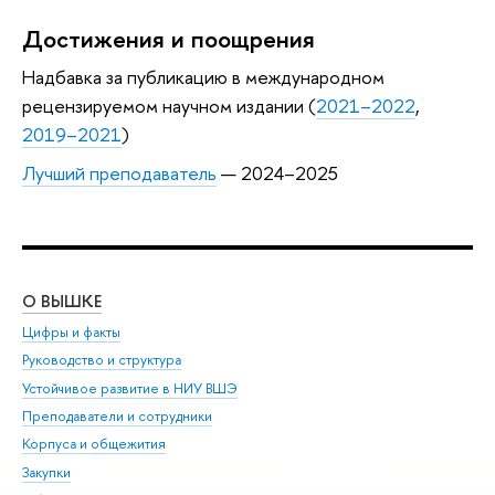
Достижения и поощрения
Надбавка за публикацию в международном
рецензируемом научном издании (
2021–2022
,
2019–2021
)
Лучший преподаватель
— 2024–2025
О ВЫШКЕ
ОБ
Цифры и факты
Ли
Руководство и структура
Дов
Устойчивое развитие в НИУ ВШЭ
Ол
Преподаватели и сотрудники
При
Корпуса и общежития
Вы
Закупки
При