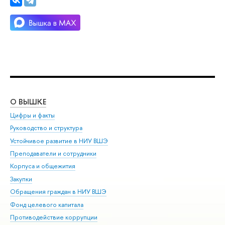
О ВЫШКЕ
ОБ
Цифры и факты
Ли
Руководство и структура
Дов
Устойчивое развитие в НИУ ВШЭ
Ол
Преподаватели и сотрудники
При
Корпуса и общежития
Вы
Закупки
При
Обращения граждан в НИУ ВШЭ
Ас
Фонд целевого капитала
До
Противодействие коррупции
Цен