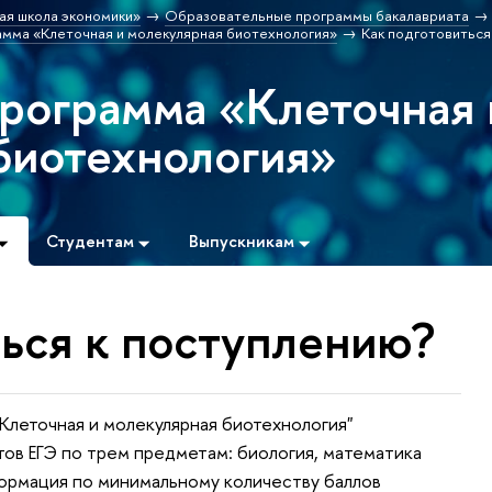
ая школа экономики»
Образовательные программы бакалавриата
мма «Клеточная и молекулярная биотехнология»
Как подготовиться
программа «Клеточная 
биотехнология»
Студентам
Выпускникам
ться к поступлению?
Клеточная и молекулярная биотехнология"
тов ЕГЭ по трем предметам: биология, математика
формация по минимальному количеству баллов