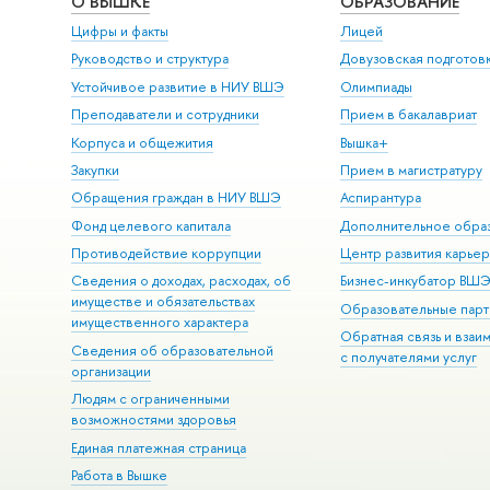
О ВЫШКЕ
ОБРАЗОВАНИЕ
Цифры и факты
Лицей
Руководство и структура
Довузовская подготов
Устойчивое развитие в НИУ ВШЭ
Олимпиады
Преподаватели и сотрудники
Прием в бакалавриат
Корпуса и общежития
Вышка+
Закупки
Прием в магистратуру
Обращения граждан в НИУ ВШЭ
Аспирантура
Фонд целевого капитала
Дополнительное обра
Противодействие коррупции
Центр развития карье
Сведения о доходах, расходах, об
Бизнес-инкубатор ВШ
имуществе и обязательствах
Образовательные парт
имущественного характера
Обратная связь и взаи
Сведения об образовательной
с получателями услуг
организации
Людям с ограниченными
возможностями здоровья
Единая платежная страница
Работа в Вышке