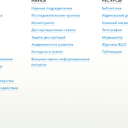
НАУКА
РЕСУРСЫ
Научные подразделения
Библиотека
ка
Исследовательские проекты
Издательский 
Мониторинги
Книжный магаз
Диссертационные советы
Типография
Защиты диссертаций
Медиацентр
Академическое развитие
Журналы ВШЭ
Конкурсы и гранты
Публикации
зование
Внешние научно-информационные
ресурсы
ры
Э
нерства
модействие