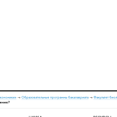
экономики»
→
Образовательные программы бакалавриата
→
Факультет био
лению?