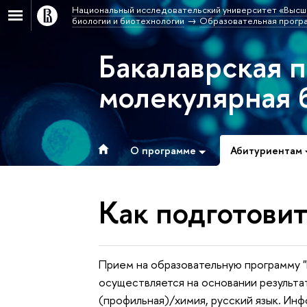
Национальный исследовательский университет «Высш
биологии и биотехнологии
Образовательная програ
Бакалаврская 
молекулярная 
О программе
Абитуриентам
Как подготови
Прием на образовательную программу "
осуществляется на основании результа
(профильная)/химия, русский язык. Ин