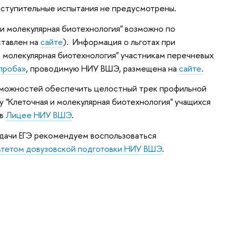
вступительные испытания не предусмотрены.
и молекулярная биотехнология" возможно по
ставлен на
сайте
). Информация о льготах при
и молекулярная биотехнология" участникам перечневых
проба»
, проводимую НИУ ВШЭ, размещена на
сайте
.
зможностей обеспечить целостный трек профильной
у "Клеточная и молекулярная биотехнология" учащихся
 в
Лицее НИУ ВШЭ
.
сдачи ЕГЭ рекомендуем воспользоваться
ьтетом довузовской подготовки НИУ ВШЭ
.