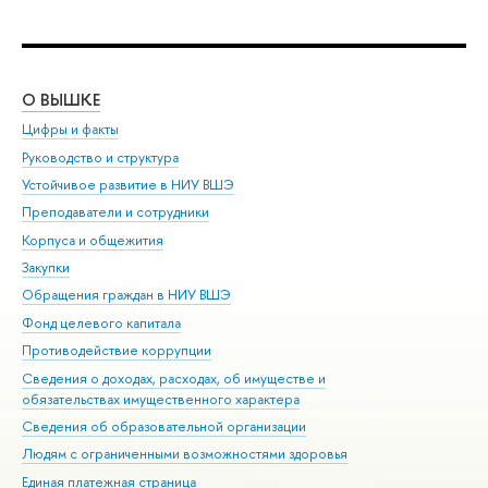
О ВЫШКЕ
ОБ
Цифры и факты
Ли
Руководство и структура
Дов
Устойчивое развитие в НИУ ВШЭ
Ол
Преподаватели и сотрудники
При
Корпуса и общежития
Вы
Закупки
При
Обращения граждан в НИУ ВШЭ
Ас
Фонд целевого капитала
До
Противодействие коррупции
Цен
Сведения о доходах, расходах, об имуществе и
Би
обязательствах имущественного характера
Об
Сведения об образовательной организации
Обр
Людям с ограниченными возможностями здоровья
Единая платежная страница