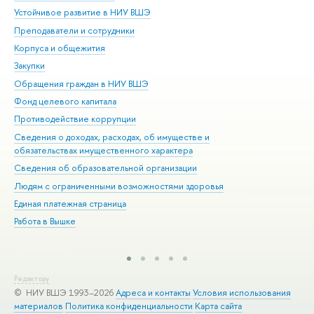
Устойчивое развитие в НИУ ВШЭ
Ол
Преподаватели и сотрудники
При
Корпуса и общежития
Вы
Закупки
При
Обращения граждан в НИУ ВШЭ
Ас
Фонд целевого капитала
До
Противодействие коррупции
Цен
Сведения о доходах, расходах, об имуществе и
Би
обязательствах имущественного характера
Об
Сведения об образовательной организации
Обр
Людям с ограниченными возможностями здоровья
Единая платежная страница
Работа в Вышке
Редактору
© НИУ ВШЭ 1993–2026
Адреса и контакты
Условия использования
материалов
Политика конфиденциальности
Карта сайта