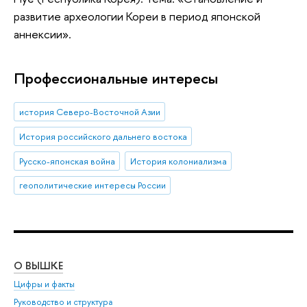
развитие археологии Кореи в период японской
аннексии».
Профессиональные интересы
история Северо-Восточной Азии
История российского дальнего востока
Русско-японская война
История колониализма
геополитические интересы России
О ВЫШКЕ
ОБ
Цифры и факты
Ли
Руководство и структура
Дов