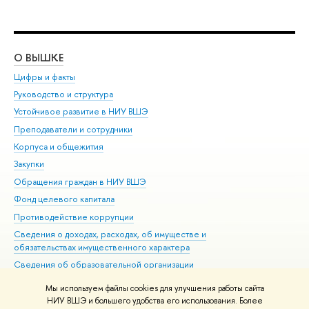
О ВЫШКЕ
ОБ
Цифры и факты
Ли
Руководство и структура
Дов
Устойчивое развитие в НИУ ВШЭ
Ол
Преподаватели и сотрудники
При
Корпуса и общежития
Вы
Закупки
При
Обращения граждан в НИУ ВШЭ
Ас
Фонд целевого капитала
До
Противодействие коррупции
Цен
Сведения о доходах, расходах, об имуществе и
Би
обязательствах имущественного характера
Об
Сведения об образовательной организации
Обр
Людям с ограниченными возможностями здоровья
Мы используем файлы cookies для улучшения работы сайта
Единая платежная страница
НИУ ВШЭ и большего удобства его использования. Более