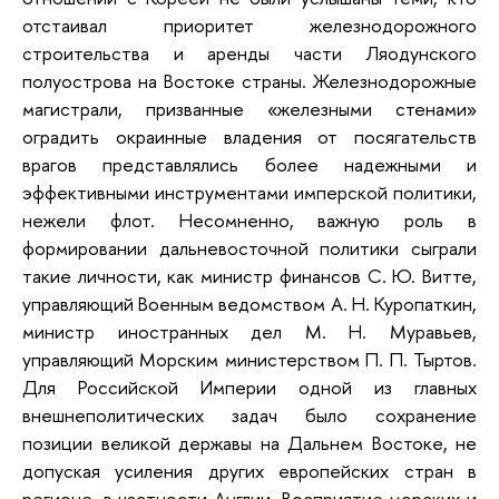
отстаивал приоритет железнодорожного
строительства и аренды части Ляодунского
полуострова на Востоке страны. Железнодорожные
магистрали, призванные «железными стенами»
оградить окраинные владения от посягательств
врагов представлялись более надежными и
эффективными инструментами имперской политики,
нежели флот. Несомненно, важную роль в
формировании дальневосточной политики сыграли
такие личности, как министр финансов С. Ю. Витте,
управляющий Военным ведомством А. Н. Куропаткин,
министр иностранных дел М. Н. Муравьев,
управляющий Морским министерством П. П. Тыртов.
Для Российской Империи одной из главных
внешнеполитических задач было сохранение
позиции великой державы на Дальнем Востоке, не
допуская усиления других европейских стран в
регионе, в частности Англии. Восприятие морских и