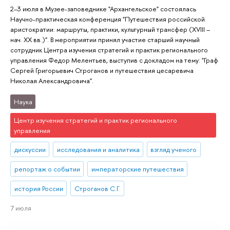
2–3 июля в Музее-заповеднике "Архангельское" состоялась
Научно-практическая конференция "Путешествия российской
аристократии: маршруты, практики, культурный трансфер (XVIII –
нач. XX вв.)". В мероприятии принял участие старший научный
сотрудник Центра изучения стратегий и практик регионального
управления Федор Мелентьев, выступив с докладом на тему: "Граф
Сергей Григорьевич Строганов и путешествия цесаревича
Николая Александровича".
Наука
Центр изучения стратегий и практик регионального
управления
дискуссии
исследования и аналитика
взгляд ученого
репортаж о событии
императорские путешествия
история России
Строганов С.Г.
7 июля