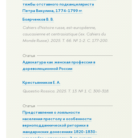
тяжбы отставного подканцеляриста
Петра Викулина, 1774-1799 гг.
Боярченков В. В.
Cahiers d'histoire russe, est-européenne,
caucasienne et centrasiatique (ex. Cahiers du
Monde Russe). 2025. Т. 66. № 1-2.
С. 177-200.
Статья
Адвокатура как женская профессия в
дореволюционной России
Крестьянников Е. А.
Quaestio Rossica. 2025. Т. 13. № 1.
С. 300-318.
Статья
Представления о лояльности
населения престолу и особенности
верноподданнической риторики в
жандармских донесениях 1820-1830-