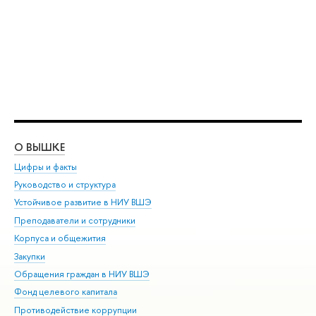
О ВЫШКЕ
ОБ
Цифры и факты
Ли
Руководство и структура
Дов
Устойчивое развитие в НИУ ВШЭ
Ол
Преподаватели и сотрудники
При
Корпуса и общежития
Вы
Закупки
При
Обращения граждан в НИУ ВШЭ
Ас
Фонд целевого капитала
До
Противодействие коррупции
Цен