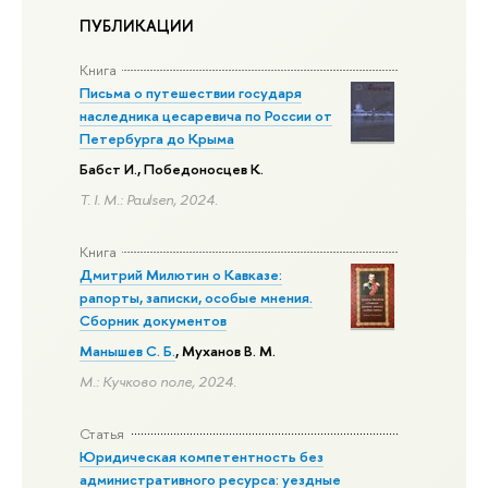
ПУБЛИКАЦИИ
Книга
Письма о путешествии государя
наследника цесаревича по России от
Петербурга до Крыма
Бабст И., Победоносцев К.
Т. I. М.: Paulsen, 2024.
Книга
Дмитрий Милютин о Кавказе:
рапорты, записки, особые мнения.
Сборник документов
Манышев С. Б.
, Муханов В. М.
М.: Кучково поле, 2024.
Статья
Юридическая компетентность без
административного ресурса: уездные