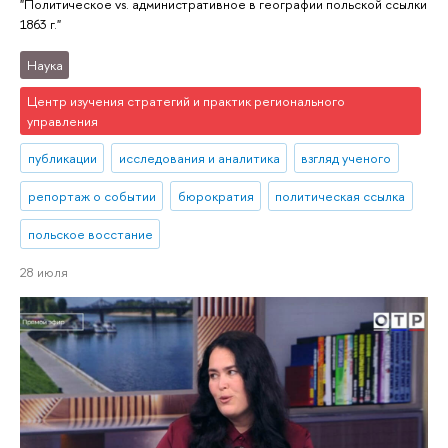
"Политическое vs. административное в географии польской ссылки
1863 г."
Наука
Центр изучения стратегий и практик регионального
управления
публикации
исследования и аналитика
взгляд ученого
репортаж о событии
бюрократия
политическая ссылка
польское восстание
28 июля