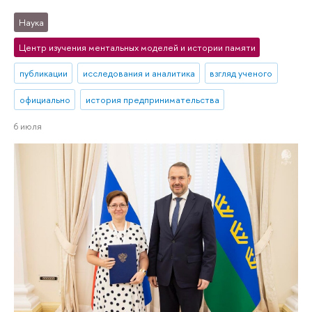
Наука
Центр изучения ментальных моделей и истории памяти
публикации
исследования и аналитика
взгляд ученого
официально
история предпринимательства
6 июля