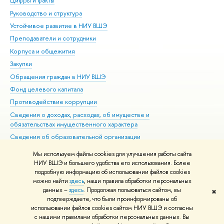
Цифры и факты
Ли
Руководство и структура
Дов
Устойчивое развитие в НИУ ВШЭ
Ол
Преподаватели и сотрудники
При
Корпуса и общежития
ыш
Закупки
При
Обращения граждан в НИУ ВШЭ
Ас
Фонд целевого капитала
До
Противодействие коррупции
Цен
Сведения о доходах, расходах, об имуществе и
Би
обязательствах имущественного характера
Об
Сведения об образовательной организации
Обр
Людям с ограниченными возможностями здоровья
Мы используем файлы cookies для улучшения работы сайта
Единая платежная страница
НИУ ВШЭ и большего удобства его использования. Более
подробную информацию об использовании файлов cookies
Работа в Вышке
можно найти
здесь
, наши правила обработки персональных
данных –
здесь
. Продолжая пользоваться сайтом, вы
✖
Редактору
подтверждаете, что были проинформированы о
© НИУ ВШЭ 1993–2026
Адреса и контакты
Условия использования
использовании файлов cookies сайтом НИУ ВШЭ и согласны
с нашими правилами обработки персональных данных. Вы
материало
Политика конфиденциальности
Карта сайта