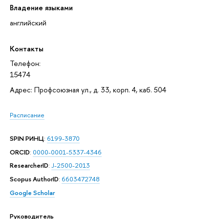
Владение языками
английский
Контакты
Телефон:
15474
Адрес: Профсоюзная ул., д. 33, корп. 4, каб. 504
Расписание
SPIN РИНЦ
:
6199-3870
ORCID
:
0000-0001-5337-4346
ResearcherID
:
J-2500-2013
Scopus AuthorID
:
6603472748
Google Scholar
Руководитель