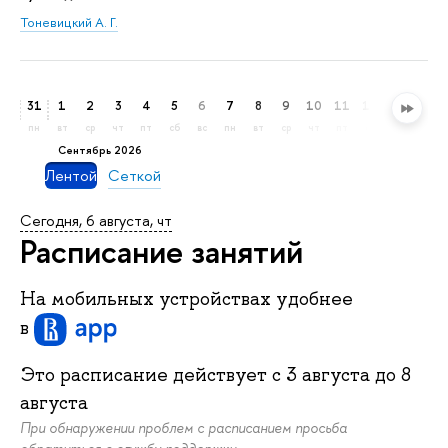
Тоневицкий А. Г.
31
1
2
3
4
5
6
7
8
9
10
11
12
13
14
пн
вт
ср
чт
пт
сб
вс
пн
вт
ср
чт
пт
сб
вс
пн
сентябрь 2026
Лентой
Сеткой
Сегодня, 6 августа, чт
Расписание занятий
На мобильных устройствах удобнее
в
Это расписание действует c
3 августа
до
8
августа
При обнаружении проблем с расписанием просьба