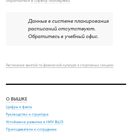
обратиться
в службу поддержки
Данные в системе планирования
расписаний отсутствуют.
Обратитесь в учебный офис.
Расписание занятий по физической культуре в спортивных секциях
О ВЫШКЕ
ОБ
Цифры и факты
Ли
Руководство и структура
Дов
Устойчивое развитие в НИУ ВШЭ
Ол
Преподаватели и сотрудники
При