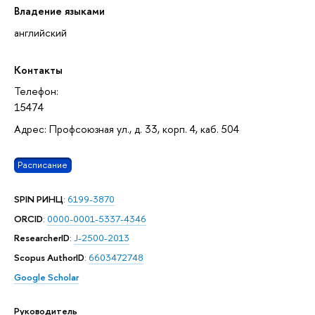
Владение языками
английский
Контакты
Телефон:
15474
Адрес: Профсоюзная ул., д. 33, корп. 4, каб. 504
Расписание
SPIN РИНЦ
:
6199-3870
ORCID
:
0000-0001-5337-4346
ResearcherID
:
J-2500-2013
Scopus AuthorID
:
6603472748
Google Scholar
Руководитель